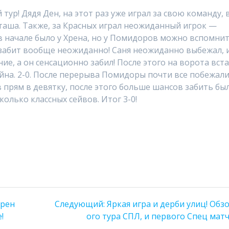
 тур! Дядя Ден, на этот раз уже играл за свою команду, 
таша. Также, за Красных играл неожиданный игрок —
в начале было у Хрена, но у Помидоров можно вспомни
 забит вообще неожиданно! Саня неожиданно выбежал, 
ие, а он сенсационно забил! После этого на ворота вст
йна. 2-0. После перерыва Помидоры почти все побежал
ив прям в девятку, после этого больше шансов забить бы
колько классных сейвов. Итог 3-0!
Следующая
Хрен
Следующий:
Яркая игра и дерби улиц! Обзо
запись:
!
ого тура СПЛ, и первого Спец матч