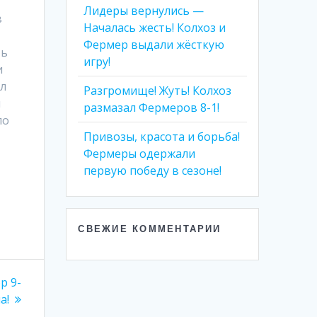
Лидеры вернулись —
в
Началась жесть! Колхоз и
Фермер выдали жëсткую
ть
игру!
и
ал
Разгромище! Жуть! Колхоз
и
размазал Фермеров 8-1!
ло
Привозы, красота и борьба!
Фермеры одержали
первую победу в сезоне!
СВЕЖИЕ КОММЕНТАРИИ
р 9-
а!