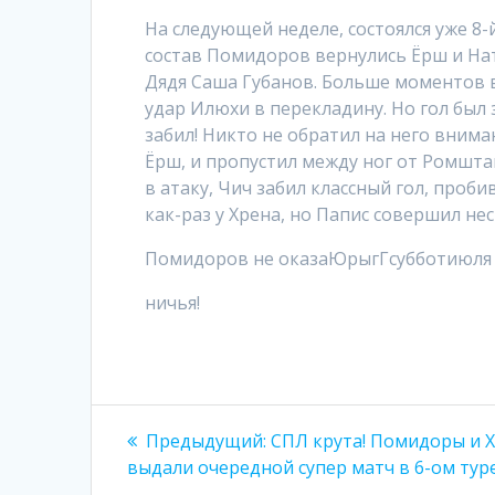
На следующей неделе, состоялся уже 8-й
состав Помидоров вернулись Ëрш и На
Дядя Саша Губанов. Больше моментов 
удар Илюхи в перекладину. Но гол был
забил! Никто не обратил на него вниман
Ëрш, и пропустил между ног от Ромшта
в атаку, Чич забил классный гол, проб
как-раз у Хрена, но Папис совершил нес
Помидоров не оказаЮрыгГсубботиюля
ничья!
Навигация
Предыдущая
Предыдущий:
СПЛ крута! Помидоры и 
запись:
по
выдали очередной супер матч в 6-ом туре