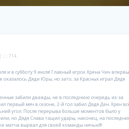
|
714
июля и в субботу 9 июля! Главный игрок Хрена Чич вперв
не оказалось Дяди Юры, но зато, за Красных играл Дядя
нные забили дважды, не в последнюю очередь из-за
ил первый мяч в сезоне, 2-й гол забил Дядя Ден. Хрен вс
льний угол. После перерыва больше моментов было у
или, но Дядя Слава тащил удары, наконец, на последни
вке матча вырвал для своей команды ничью!!!