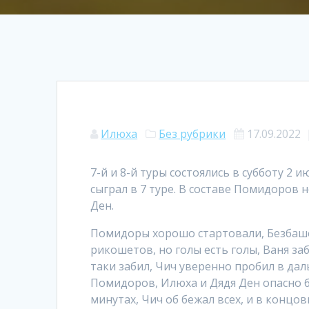
Илюха
Без рубрики
17.09.2022
7-й и 8-й туры состоялись в субботу 2 
сыграл в 7 туре. В составе Помидоров 
Ден.
Помидоры хорошо стартовали, Безбаше
рикошетов, но голы есть голы, Ваня заб
таки забил, Чич уверенно пробил в да
Помидоров, Илюха и Дядя Ден опасно б
минутах, Чич об бежал всех, и в концо