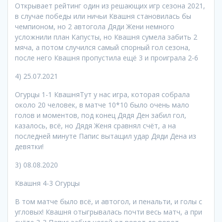
Открывает рейтинг один из решающих игр сезона 2021,
в случае победы или ничьи Квашня становилась бы
чемпионом, но 2 автогола Дяди Жени немного
усложнили план Капусты, но Квашня сумела забить 2
мяча, а потом случился самый спорный гол сезона,
после него Квашня пропустила ещë 3 и проиграла 2-6
4) 25.07.2021
Огурцы 1-1 КвашняТут у нас игра, которая собрала
около 20 человек, в матче 10*10 было очень мало
голов и моментов, под конец Дядя Ден забил гол,
казалось, всë, но Дядя Женя сравнял счëт, а на
последней минуте Папис вытащил удар Дяди Дена из
девятки!
3) 08.08.2020
Квашня 4-3 Огурцы
В том матче было всë, и автогол, и пенальти, и голы с
угловых! Квашня отыгрывалась почти весь матч, а при