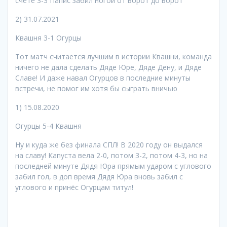
счëте 3-3 Папис забил ногой от ворот до ворот
2) 31.07.2021
Квашня 3-1 Огурцы
Тот матч считается лучшим в истории Квашни, команда
ничего не дала сделать Дяде Юре, Дяде Дену, и Дяде
Славе! И даже навал Огурцов в последние минуты
встречи, не помог им хотя бы сыграть вничью
1) 15.08.2020
Огурцы 5-4 Квашня
Ну и куда же без финала СПЛ! В 2020 году он выдался
на славу! Капуста вела 2-0, потом 3-2, потом 4-3, но на
последней минуте Дядя Юра прямым ударом с углового
забил гол, в доп время Дядя Юра вновь забил с
углового и принëс Огурцам титул!