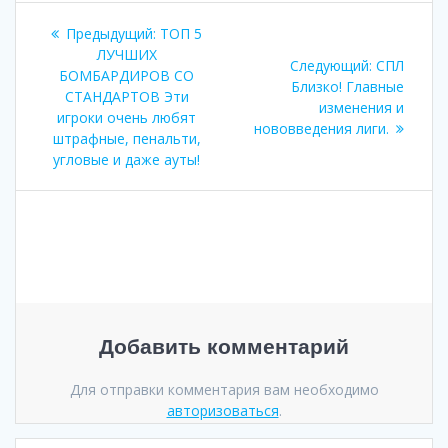
Навигация
Предыдущая
Предыдущий:
ТОП 5
по
запись:
ЛУЧШИХ
Следующа
Следующий:
СПЛ
БОМБАРДИРОВ СО
запись:
Близко! Главные
записям
СТАНДАРТОВ Эти
изменения и
игроки очень любят
нововведения лиги.
штрафные, пенальти,
угловые и даже ауты!
Добавить комментарий
Для отправки комментария вам необходимо
авторизоваться
.