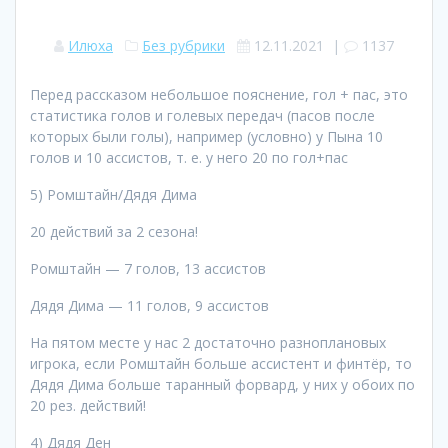
Илюха
Без рубрики
12.11.2021
|
1137
Перед рассказом небольшое пояснение, гол + пас, это
статистика голов и голевых передач (пасов после
которых были голы), например (условно) у Пына 10
голов и 10 ассистов, т. е. у него 20 по гол+пас
5) Ромштайн/Дядя Дима
20 действий за 2 сезона!
Ромштайн — 7 голов, 13 ассистов
Дядя Дима — 11 голов, 9 ассистов
На пятом месте у нас 2 достаточно разноплановых
игрока, если Ромштайн больше ассистент и финтëр, то
Дядя Дима больше таранный форвард, у них у обоих по
20 рез. действий!
4) Дядя Ден