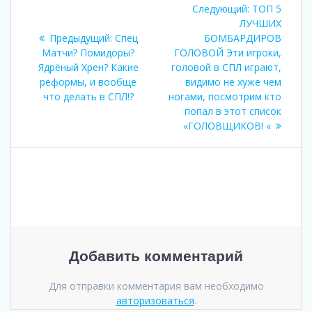
Навигация
Следующая
Следующий:
ТОП 5
по
запись:
ЛУЧШИХ
Предыдущая
Предыдущий:
Спец
БОМБАРДИРОВ
записям
запись:
Матчи? Помидоры?
ГОЛОВОЙ Эти игроки,
Ядрëный Хрен? Какие
головой в СПЛ играют,
реформы, и вообще
видимо не хуже чем
что делать в СПЛ!?
ногами, посмотрим кто
попал в этот список
«ГОЛОВЩИКОВ! «
Добавить комментарий
Для отправки комментария вам необходимо
авторизоваться
.